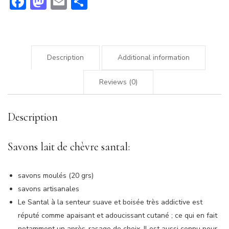
Facebook
Mastodon
Email
Partager
Description
Additional information
Reviews (0)
Description
Savons lait de chèvre santal:
savons moulés (20 grs)
savons artisanales
Le Santal à la senteur suave et boisée très addictive est
réputé comme apaisant et adoucissant cutané ; ce qui en fait
notamment un après-rasage de choix. Il est aussi connu pour