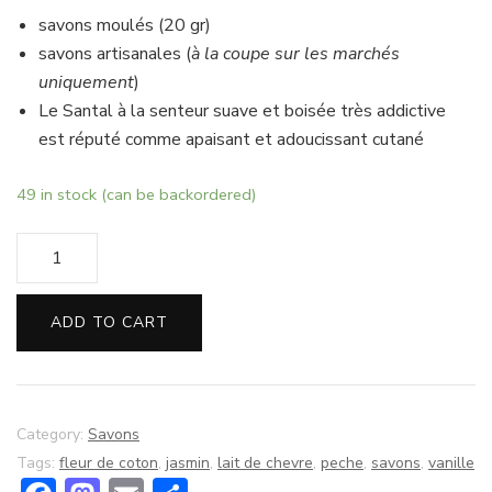
savons moulés (20 gr)
savons artisanales (
à la coupe sur les marchés
uniquement
)
Le Santal à la senteur suave et boisée très addictive
est réputé comme apaisant et adoucissant cutané
49 in stock (can be backordered)
Savon
lait
de
ADD TO CART
chèvre
santal
fleurs
quantity
Category:
Savons
Tags:
fleur de coton
,
jasmin
,
lait de chevre
,
peche
,
savons
,
vanille