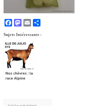
Facebook
Mastodon
Email
Partager
Sujets Intéressants :
Nos chèvres : la
race Alpine
Navigation
Article précédent