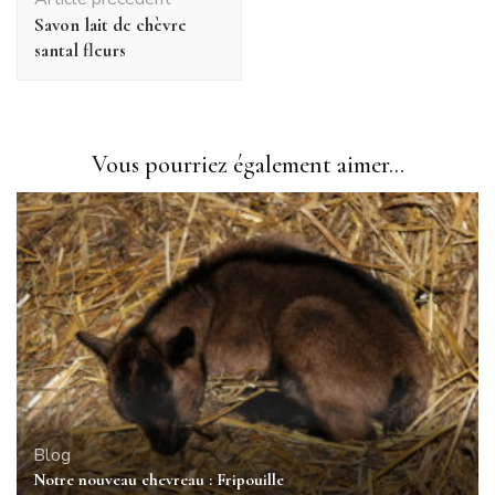
d'article
Savon lait de chèvre
santal fleurs
Vous pourriez également aimer...
Blog
Notre nouveau chevreau : Fripouille